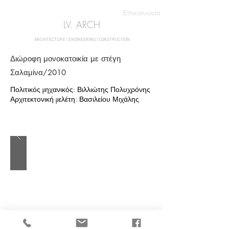
Επικοινωνία
LV. ARCH
ARCHITECTURE | ENGINEERING | CONSTRUCTION
Διώροφη μονοκατοικία με στέγη
Σαλαμίνα/2010
Πολιτικός μηχανικός: Βιλλιώτης Πολυχρόνης
Αρχιτεκτονική μελέτη: Βασιλείου Μιχάλης
αρχιτεκτονικα γραφεια σαλαμινα