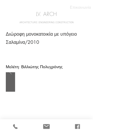
Επικοινωνία
LV. ARCH
ARCHITECTURE | ENGINEERING | CONSTRUCTION
Διώροφη μονοκατοικία με υπόγειο
Σαλαμίνα/2010
Αρχιτεκτονικα γραφεια σαλαμινα
Μελέτη: Βιλλιώτης Πολυχρόνης
&lt; Επιστροφή στα Έργα