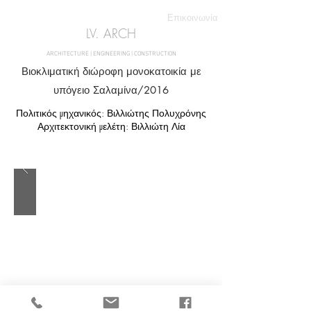
Επικοινωνία
LV. ARCH
ARCHITECTURE | ENGINEERING | CONSTRUCTION
Βιοκλιματική διώροφη μονοκατοικία με
υπόγειο Σαλαμίνα/2016
Πολιτικός μηχανικός: Βιλλιώτης Πολυχρόνης
Αρχιτεκτονική μελέτη: Βιλλιώτη Λία
αρχιτεκτονικα γραφεια σαλαμινα
&lt; Επιστροφή στα Έργα