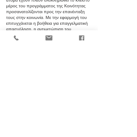
μέρος του προγράμματος της Κοινότητας
προσανατολίζονται προς την επανένταξη
τους στην κοινωνία. Με την εφαρμογή του
επιτυγχάνεται η βοήθεια για επαγγελματική
απασχόληση, η αντιμετώπιση του
οικογενειακού περιβάλλοντος και η
προσαρμογή τους στο ευρύτερο κοινωνικό
σύνολο.
Ο κύριος στόχος της μονάδας επανένταξης
είναι να συμβάλλει, μέσω της
ψυχοκοινωνικής υποστήριξης, στη σταδιακή
και ομαλή κοινωνικοποίηση, αλλά και την
προώθηση στην αγορά των εργαζομένων
που έχουν τη θεραπεία τους και έχουν
ανεξαρτητοποιηθεί. Η διάρκεια του
προγράμματος κυμαίνεται από 12 έως 24
μήνες. Επίσης παρέχει στα μέλη της
ατομικής, ομαδικής και οικογενειακής
ψυχοθεραπείας καθώς και συνεχή
παρακολούθηση της σωματικής και της
ψυχικής υγείας τους. Κατά τη διάρκεια της
παραμονής στο πρόγραμμα
αντιμετωπίζονται επίσης τα ιατρικά