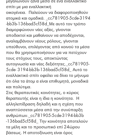
μεγαλώνουν ξανά μέσα σε ένα εναλλακτικό
σπίτι με μια εναλλακτική
οικογένεια. Παλεύουν να διαφοροποιηθούν
ατομικά και ομαδικά. _cc781905-5cde-3194
-bb3b-136bad5cf58d_Με αυτό τον τρόπο
διαμορφώνουν νέες αξίες, γίνονται
αποδεκτοί και μαθαίνουν να αποδέχονται,
αναλαμβάνουν νέους ρόλους, γίνονται
υπεύθυνοι, επιλέγοντας από κοινού τα μέσα
που θα χρησιμοποιήσουν για να πετύχουν
τους στόχους τους, αποκτώντας
αυτογνωσία και νέες δεξιότητες._cc781905-
5cde- 3194-bb3b-136bad5cf58d_ Αυτό το
εναλλακτικό σπίτι οφείλει να δίνει το μήνυμα
ότι όλα τα άτομ α είναι επιθυμητά, μοναδικά
και πολύτιμα.
Στις θεραπευτικές κοινότητες, ο κύριος
θεραπευτής είναι η ίδια η κοινότητα. Η
αλληλεπίδραση δηλαδή και η σχέση που
αναπτύσσεται μέσα από την συνύπαρξη
ανθρώπων._cc781905-5cde-3194-bb3b
-136bad5cf58d_ Την κοινότητα αποτελούν
τα μέλη και το προσωπικό επί 24ώρου
βάσεως. Η αποτοξίνωση είναι όρος