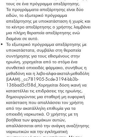
τους σε ένα πρόγραμμα απεξάρτησης.
Τα προγράμματα απεξάρτησης είναι δύο
ειδών, το εξωτερικό πρόγραμμα
απεξάρτησης με υποκατάσταση ή χωρίς και
το κέντρο απεξάρτησης ο χρήστης λαμβάνει
μια πλήρη θεραπεία απεξάρτησης ενώ
διαμένει σε αυτό.
Το εξωτερικό πρόγραμμα απεξάρτησης με
υποκατάστατα, συμβάλει στη θεραπεία
συντήρησης για τους εθισμένους στην
ηρωίνη, χορηγείται από το στόμα ένα
συνθετικό οπιοειδές φάρμακο, συνήθως η
μεθαδόνη και η λεβο-αλφα-ακεταλ-μεθαδόλη
(LAAM)._cc781905-5cde-3194-bb3b-
136bad5cf58d_Χορηγείται δόση ικανή να
καταστέλλει τις επιδράσεις της ηρωίνης,
δημιουργώντας μια σταθερή μη ευφορική
κατάσταση που απαλλάσσει τον χρήστη
από την ακατάλληλη επιθυμία για τα
οπιοειδή ναρκωτικά. Ο χρήστης με τη
βοήθεια των φαρμάκων αυτών,
απαλλάσσεται από την ανάγκη αναζήτησης
ναρκωτικών και την εγκληματική